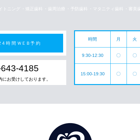
イトニング
矯正歯科
歯周治療
予防歯科
マタニティ歯科
審美
時間
月
火
2 4 時 間 ＷＥＢ予 約
9:30-12:30
〇
〇
-643-4185
15:00-19:30
〇
〇
にお受けしております。