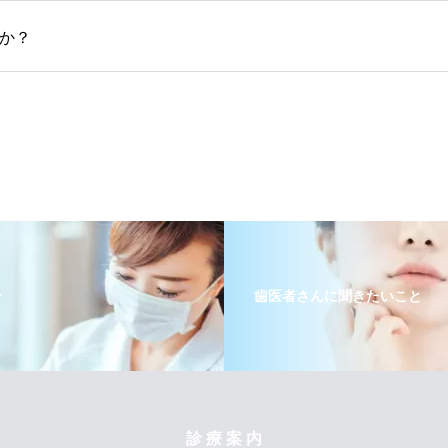
か？
介
歯医者さんに聞きたいこと
診 療 案 内