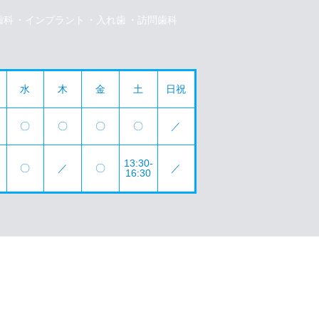
歯科
インプラント
入れ歯
訪問歯科
水
木
金
土
日祝
〇
〇
〇
〇
／
13:30-
〇
／
〇
／
16:30