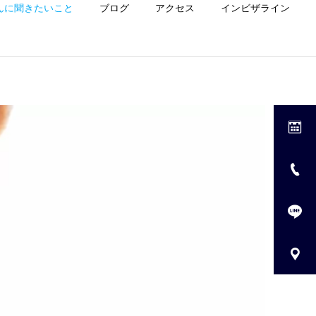
んに聞きたいこと
ブログ
アクセス
インビザライン
診療一覧
ホワイトニング
小児歯科
Uncategorized
歯並びが悪くなる原因
6歳で口が開いているのは
は“クセ”？子ども・大人の
異常？チェック方法と対策
マタニティ歯科
共通ポイントを歯科医が解
を歯科医が解説｜茨木市の
説
歯医者