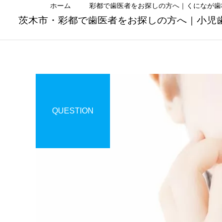
ホーム
彩都で歯医者をお探しの方へ｜くになが歯
茨木市・彩都で歯医者をお探しの方へ｜小児
虫歯治療
QUESTION
Uncategorized
Uncategorized
子どもの「お口ポカン」は
夏休みは小学生・中学生の
危険？原因と治し方を歯科
お口を見直すチャンス｜む
矯正歯科
医が解説｜茨木市の歯医者
し歯・歯並び・学校歯科健
診をチェック