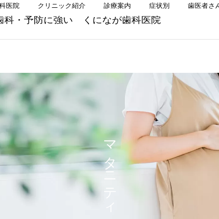
科医院
クリニック紹介
診療案内
症状別
歯医者さ
歯科・予防に強い くになが歯科医院
小児歯科
口腔外科
矯正歯科
矯正歯科
前歯だけ気になる方へ
前歯だけ気になる方へ｜目
マタニティ歯科治療
立ちにくいマウスピース矯
歯周治療
予防歯科
正という選択肢