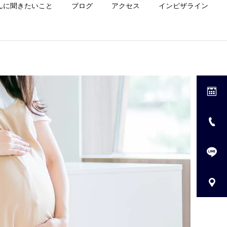
んに聞きたいこと
ブログ
アクセス
インビザライン
診療一覧
ホワイトニング
小児歯科
Uncategorized
歯並びが悪くなる原因
6歳で口が開いているのは
は“クセ”？子ども・大人の
異常？チェック方法と対策
マタニティ歯科
共通ポイントを歯科医が解
を歯科医が解説｜茨木市の
説
歯医者