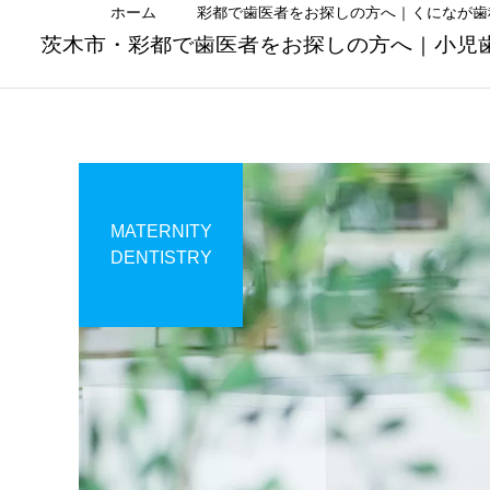
ホーム
彩都で歯医者をお探しの方へ｜くになが歯
茨木市・彩都で歯医者をお探しの方へ｜小児
虫歯治療
MATERNITY
Uncategorized
Uncategorized
DENTISTRY
子どもの「お口ポカン」は
夏休みは小学生・中学生の
危険？原因と治し方を歯科
お口を見直すチャンス｜む
矯正歯科
医が解説｜茨木市の歯医者
し歯・歯並び・学校歯科健
診をチェック