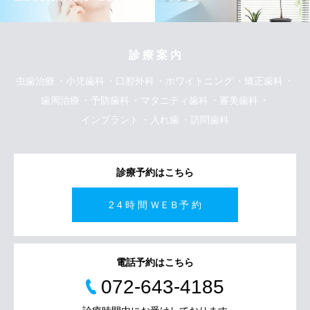
診 療 案 内
虫歯治療
小児歯科
口腔外科
ホワイトニング
矯正歯科
歯周治療
予防歯科
マタニティ歯科
審美歯科
インプラント
入れ歯
訪問歯科
診療予約はこちら
2 4 時 間 ＷＥＢ予 約
電話予約はこちら
072-643-4185