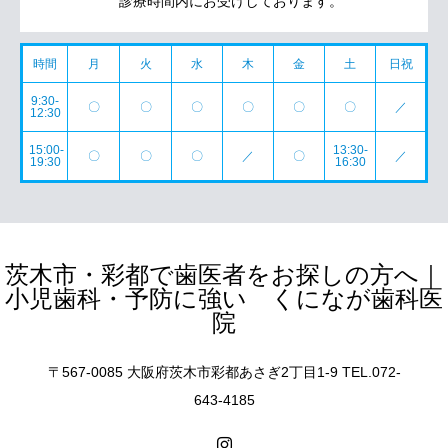
診療時間内にお受けしております。
時間
月
火
水
木
金
土
日祝
9:30-
〇
〇
〇
〇
〇
〇
／
12:30
15:00-
13:30-
〇
〇
〇
／
〇
／
19:30
16:30
茨木市・彩都で歯医者をお探しの方へ｜
小児歯科・予防に強い くになが歯科医
院
〒567-0085 大阪府茨木市彩都あさぎ2丁目1-9 TEL.072-
643-4185