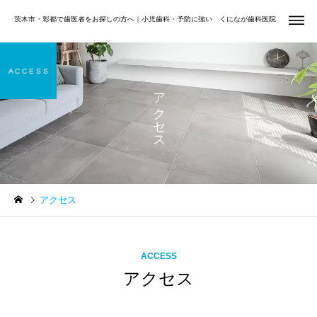
茨木市・彩都で歯医者をお探しの方へ｜小児歯科・予防に強い くになが歯科医院
A C C E S S
アクセス
虫歯治療
小児歯
Uncategorized
矯正歯科
夏休みは小学生・中学生の
前歯だけ気になる方へ
アクセス
お口を見直すチャンス｜む
矯正歯科
歯周治
し歯・歯並び・学校歯科健
診をチェック
ACCESS
アクセス