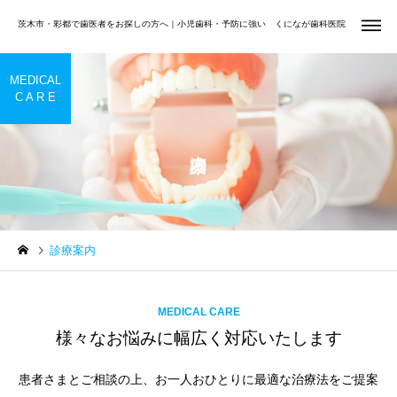
茨木市・彩都で歯医者をお探しの方へ｜小児歯科・予防に強い くになが歯科医院
MEDICAL
C A R E
虫歯治療
小児歯
Uncategorized
矯正歯科
夏休みは小学生・中学生の
前歯だけ気になる方へ
診療案内
お口を見直すチャンス｜む
矯正歯科
歯周治
し歯・歯並び・学校歯科健
診をチェック
MEDICAL CARE
様々なお悩みに幅広く対応いたします
患者さまとご相談の上、お一人おひとりに最適な治療法をご提案