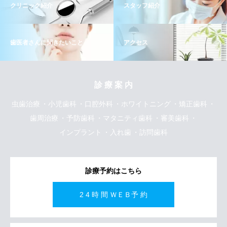
クリニック紹介
スタッフ紹介
歯医者さんに聞きたいこと
アクセス
診 療 案 内
虫歯治療
小児歯科
口腔外科
ホワイトニング
矯正歯科
歯周治療
予防歯科
マタニティ歯科
審美歯科
インプラント
入れ歯
訪問歯科
診療予約はこちら
2 4 時 間 ＷＥＢ予 約