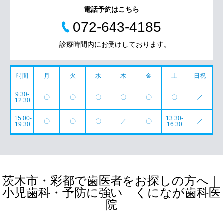
電話予約はこちら
072-643-4185
診療時間内にお受けしております。
時間
月
火
水
木
金
土
日祝
9:30-
〇
〇
〇
〇
〇
〇
／
12:30
15:00-
13:30-
〇
〇
〇
／
〇
／
19:30
16:30
茨木市・彩都で歯医者をお探しの方へ｜
小児歯科・予防に強い くになが歯科医
院