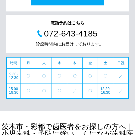
電話予約はこちら
072-643-4185
診療時間内にお受けしております。
時間
月
火
水
木
金
土
日祝
9:30-
〇
〇
〇
〇
〇
〇
／
12:30
15:00-
13:30-
〇
〇
〇
／
〇
／
19:30
16:30
茨木市・彩都で歯医者をお探しの方へ｜
小児歯科・予防に強い くになが歯科医