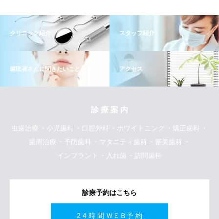
クリニック紹介
スタッフ紹介
歯医者さんに聞きたいこと
アクセス
診 療 案 内
虫歯治療
小児歯科
口腔外科
ホワイトニング
矯正歯科
歯周治療
予防歯科
マタニティ歯科
審美歯科
インプラント
入れ歯
訪問歯科
診療予約はこちら
2 4 時 間 ＷＥＢ予 約