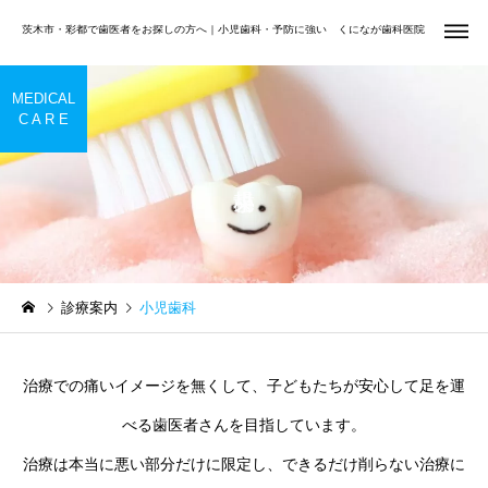
茨木市・彩都で歯医者をお探しの方へ｜小児歯科・予防に強い くになが歯科医院
MEDICAL
C A R E
虫歯治療
小児歯
Uncategorized
矯正歯科
夏休みは小学生・中学生の
前歯だけ気になる方へ
診療案内
小児歯科
お口を見直すチャンス｜む
矯正歯科
歯周治
し歯・歯並び・学校歯科健
診をチェック
治療での痛いイメージを無くして、子どもたちが安心して足を運
べる歯医者さんを目指しています。
治療は本当に悪い部分だけに限定し、できるだけ削らない治療に