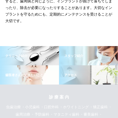
すると、歯周病と同じように、
インプラントが抜けて落ちてしま
ったり、除去が必要になったりすることがあります。
大切なイン
プラントを守るためにも、
定期的にメンテナンスを受けることが
大切です。
クリニック紹介
スタッフ紹介
歯医者さんに聞きたいこと
アクセス
診 療 案 内
虫歯治療
小児歯科
口腔外科
ホワイトニング
矯正歯科
歯周治療
予防歯科
マタニティ歯科
審美歯科