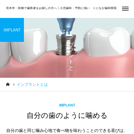
茨木市・彩都で歯医者をお探しの方へ｜小児歯科・予防に強い くになが歯科医院
は
イ
ン
プ
ラ
ン
ト
と
IMPLANT
虫歯治療
小児歯
Uncategorized
矯正歯科
夏休みは小学生・中学生の
前歯だけ気になる方へ
インプラントとは
お口を見直すチャンス｜む
矯正歯科
歯周治
し歯・歯並び・学校歯科健
診をチェック
IMPLANT
自分の歯のように噛める
自分の歯と同じ噛み心地で食べ物を味わうことのできる喜びは、