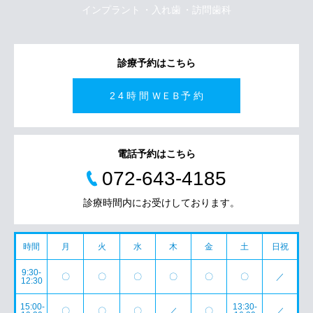
インプラント
入れ歯
訪問歯科
診療予約はこちら
2 4 時 間 ＷＥＢ予 約
電話予約はこちら
072-643-4185
診療時間内にお受けしております。
時間
月
火
水
木
金
土
日祝
9:30-
〇
〇
〇
〇
〇
〇
／
12:30
15:00-
13:30-
〇
〇
〇
／
〇
／