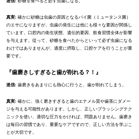
迷信:
砂糖を食べると必ず虫歯になる。
真実:
確かに砂糖は虫歯の原因となるバイ菌（ミュータンス菌）
のエサになりますが、虫歯の発生には他にも様々な要因が関係し
ています。口腔内の衛生状態、遺伝的要因、飲食習慣全体が影響
を与えます。従って、砂糖を食べたからといって必ず虫歯になる
わけではありませんが、適度に摂取し、口腔ケアを行うことが重
要です。
『歯磨きしすぎると歯が削れ
る？！』
迷信:
歯磨きをあまりにも熱心に行うと、歯が削れてしまう。
真実:
確かに、強く磨きすぎると歯のエナメル質や歯茎にダメー
ジを与える可能性があります。しかし、正しいブラッシングテク
ニックを使い、適切な圧力をかければ、問題ありません。歯磨き
は毎日の習慣であり、重要なケアですので、正しい方法を学ぶこ
とが大切です。