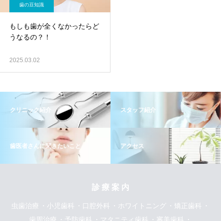
歯の豆知識
もしも歯が全くなかったらど
うなるの？！
2025.03.02
クリニック紹介
スタッフ紹介
歯医者さんに聞きたいこと
アクセス
診 療 案 内
虫歯治療
小児歯科
口腔外科
ホワイトニング
矯正歯科
歯周治療
予防歯科
マタニティ歯科
審美歯科