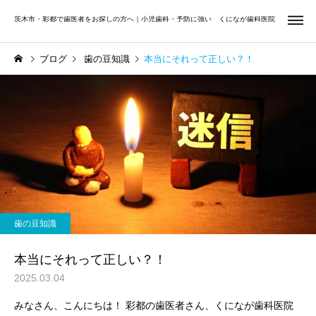
茨木市・彩都で歯医者をお探しの方へ｜小児歯科・予防に強い くになが歯科医院
ブログ
歯の豆知識
本当にそれって正しい？！
虫歯治療
小児歯
Uncategorized
矯正歯科
夏休みは小学生・中学生の
前歯だけ気になる方へ
お口を見直すチャンス｜む
矯正歯科
歯周治
歯の豆知識
し歯・歯並び・学校歯科健
診をチェック
本当にそれって正しい？！
2025.03.04
みなさん、こんにちは！ 彩都の歯医者さん、くになが歯科医院