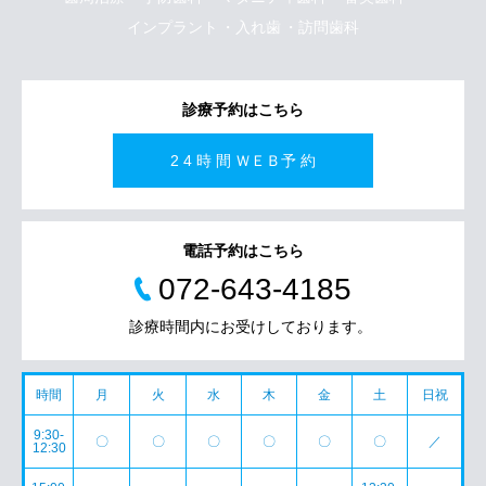
インプラント
入れ歯
訪問歯科
診療予約はこちら
2 4 時 間 ＷＥＢ予 約
電話予約はこちら
072-643-4185
診療時間内にお受けしております。
時間
月
火
水
木
金
土
日祝
9:30-
〇
〇
〇
〇
〇
〇
／
12:30