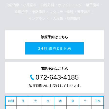
虫歯治療
小児歯科
口腔外科
ホワイトニング
矯正歯科
歯周治療
予防歯科
マタニティ歯科
審美歯科
インプラント
入れ歯
訪問歯科
診療予約はこちら
2 4 時 間 ＷＥＢ予 約
電話予約はこちら
072-643-4185
診療時間内にお受けしております。
時間
月
火
水
木
金
土
日祝