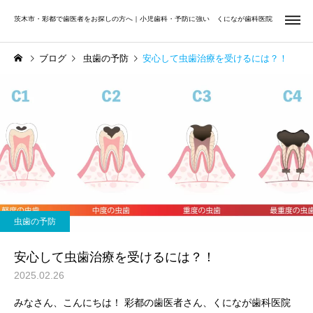
茨木市・彩都で歯医者をお探しの方へ｜小児歯科・予防に強い くになが歯科医院
ブログ
虫歯の予防
安心して虫歯治療を受けるには？！
虫歯治療
小児歯
Uncategorized
矯正歯科
夏休みは小学生・中学生の
前歯だけ気になる方へ
お口を見直すチャンス｜む
矯正歯科
歯周治
虫歯の予防
し歯・歯並び・学校歯科健
診をチェック
安心して虫歯治療を受けるには？！
2025.02.26
みなさん、こんにちは！ 彩都の歯医者さん、くになが歯科医院