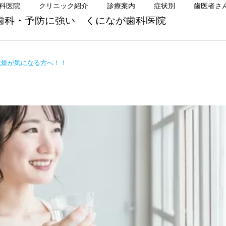
科医院
クリニック紹介
診療案内
症状別
歯医者さ
歯科・予防に強い くになが歯科医院
乾燥が気になる方へ！！
小児歯科
口腔外科
矯正歯科
矯正歯科
前歯だけ気になる方へ
前歯だけ気になる方へ｜目
立ちにくいマウスピース矯
歯周治療
予防歯科
正という選択肢