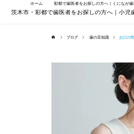
ホーム
彩都で歯医者をお探しの方へ｜くになが歯
茨木市・彩都で歯医者をお探しの方へ｜小児
ブログ
歯の豆知識
お口の
虫歯治療
Uncategorized
Uncategorized
子どもの「お口ポカン」は
夏休みは小学生・中学生の
危険？原因と治し方を歯科
お口を見直すチャンス｜む
矯正歯科
医が解説｜茨木市の歯医者
し歯・歯並び・学校歯科健
診をチェック