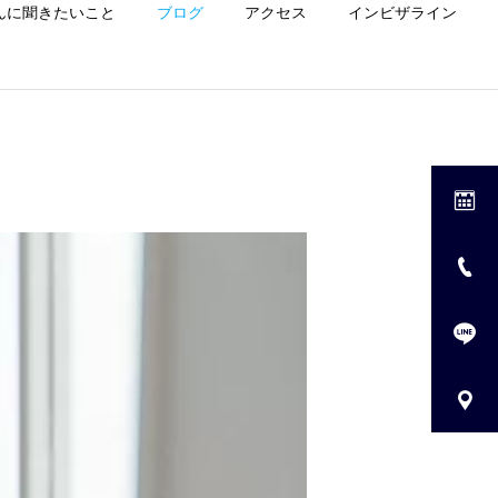
んに聞きたいこと
ブログ
アクセス
インビザライン
診療一覧
ホワイトニング
小児歯科
Uncategorized
歯並びが悪くなる原因
6歳で口が開いているのは
は“クセ”？子ども・大人の
異常？チェック方法と対策
マタニティ歯科
共通ポイントを歯科医が解
を歯科医が解説｜茨木市の
説
歯医者