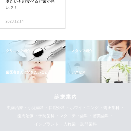
冷たいもの食べると歯が痛
い？！
2023.12.14
クリニック紹介
スタッフ紹介
歯医者さんに聞きたいこと
アクセス
診 療 案 内
虫歯治療
小児歯科
口腔外科
ホワイトニング
矯正歯科
歯周治療
予防歯科
マタニティ歯科
審美歯科
インプラント
入れ歯
訪問歯科