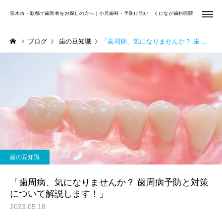
茨木市・彩都で歯医者をお探しの方へ｜小児歯科・予防に強い くになが歯科医院
ブログ
歯の豆知識
「歯周病、気になりませんか？ 歯周病予防と対策について解説します！」
虫歯治療
小児歯
Uncategorized
矯正歯科
夏休みは小学生・中学生の
前歯だけ気になる方へ
お口を見直すチャンス｜む
矯正歯科
歯周治
歯の豆知識
し歯・歯並び・学校歯科健
診をチェック
「歯周病、気になりませんか？ 歯周病予防と対策
について解説します！」
2023.05.18